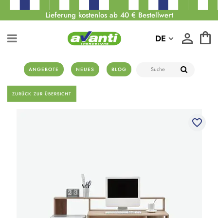
Lieferung kostenlos ab 40 € Bestellwert
DE
ANGEBOTE
NEUES
BLOG
ZURÜCK ZUR ÜBERSICHT
favorite_border