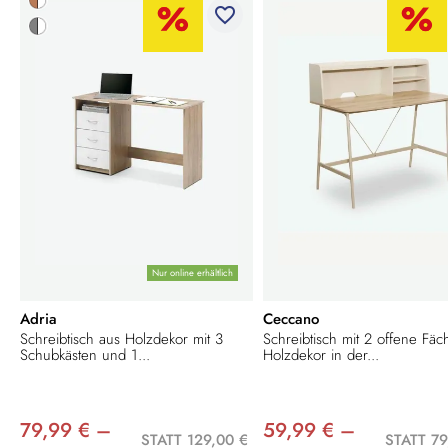
favorite_border
Nur online erhältlich
Adria
Ceccano
Schreibtisch aus Holzdekor mit 3
Schreibtisch mit 2 offene Fäc
Schubkästen und 1...
Holzdekor in der...
79,99 € –
59,99 € –
STATT 129,00 €
STATT 79