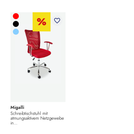
favorite_border
Migalli
Schreibtischstuhl mit
atmungsaktivem Netzgewebe
in...