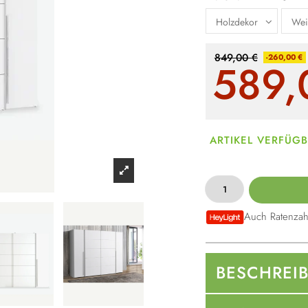
849,00 €
-260,00 €
589,
ARTIKEL VERFÜG
Auch Ratenzah
BESCHREI