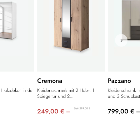
Cremona
Pazzano
n Holzdekor in der
Kleidersschrank mit 2 Holz-, 1
Kleiderschrank 
Spiegeltür und 2...
und 3 Schubkäst
Statt 299,00 €
249,00 € –
799,00 € 