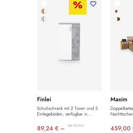
favorite_border
Finlei
Maxim
Schuhschrank mit 2 Türen und 5
Doppelbetta
Einlegeböden, verfügbar in...
Nachttischen
Statt 104,99 €
89,24 € –
459,00 