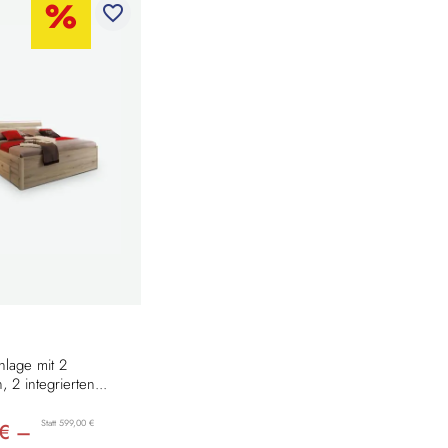
favorite_border
nlage mit 2
, 2 integrierten...
Statt 599,00 €
€ –