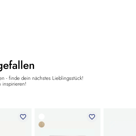
gefallen
n - finde dein nächstes Lieblingsstück!
 inspirieren!
favorite_border
favorite_border