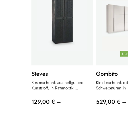
Nur 
Steves
Gombito
Besenschrank aus hellgrauem
Kleiderschrank mi
Kunststoff, in Rattanoptik....
Schwebetüren in H
129,00 € –
529,00 € –