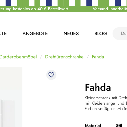
ferung kostenlos ab 40 € Bestellwert
Versand innerhalb
KTE
ANGEBOTE
NEUES
BLOG
 Garderobenmöbel
Drehtürenschränke
Fahda
favorite_border
Fahda
Kleiderschrank mit Dre
mit Kleiderstange und
Farben verfügbar. Maß
Material
Stil