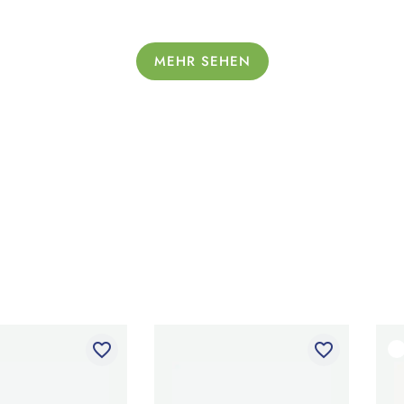
MEHR SEHEN
favorite_border
favorite_border