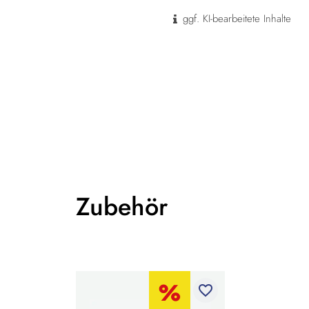
ggf. KI-bearbeitete Inhalte
Zubehör
favorite_border