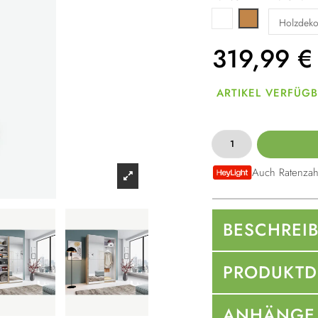
Weiß
Hellbraun
319,99
€
ARTIKEL VERFÜG
Auch Ratenzah
BESCHREI
PRODUKTD
ANHÄNGE