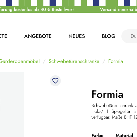
ferung kostenlos ab 40 € Bestellwert
Versand innerhalb
KTE
ANGEBOTE
NEUES
BLOG
 Garderobenmöbel
Schwebetürenschränke
Formia
favorite_border
Formia
Schwebetüren
schrank 
Holz-/ 1 Spiegeltür i
verfügbar. Maße BHT 1
Farbe
Material