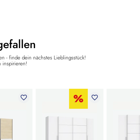
gefallen
n - finde dein nächstes Lieblingsstück!
 inspirieren!
favorite_border
favorite_border