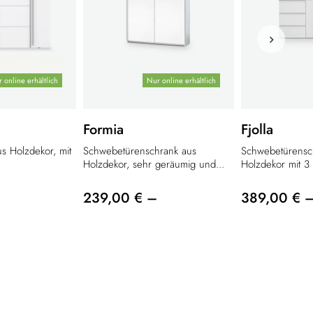
 online erhältlich
Nur online erhältlich
Formia
Fjolla
us Holzdekor, mit
Schwebetürenschrank aus
Schwebetürensc
Holzdekor, sehr geräumig und...
Holzdekor mit 3 
239,00 € –
389,00 € 