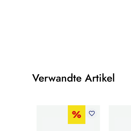
Verwandte Artikel
favorite_border