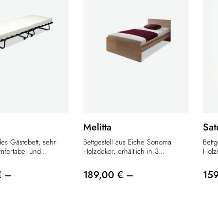
Melitta
Sat
des Gästebett, sehr
Bettgestell aus Eiche Sonoma
Bettg
fortabel und...
Holzdekor, erhältlich in 3...
Holz
€ –
189,00 € –
15