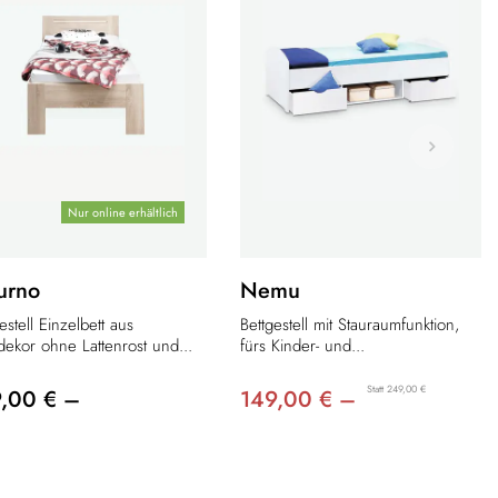
Nur online erhältlich
urno
Nemu
estell Einzelbett aus
Bettgestell mit Stauraumfunktion,
dekor ohne Lattenrost und...
fürs Kinder- und...
Statt 249,00 €
9,00 € –
149,00 € –