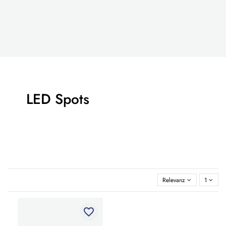
LED Spots
Relevanz
1
favorite_border