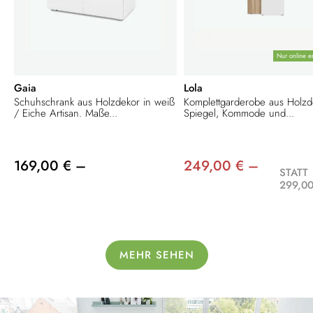
Nur online er
Gaia
Lola
Schuhschrank aus Holzdekor in weiß
Komplettgarderobe aus Holzd
/ Eiche Artisan. Maße...
Spiegel, Kommode und...
169,00 € –
249,00 € –
STATT
299,00
MEHR SEHEN