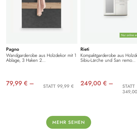
Nur online er
Pagno
Rieti
Wandgarderobe aus Holzdekor mit 1
Kompaktgarderobe aus Holzd
Ablage, 3 Haken 2...
Sibiu-Lärche und San remo...
79,99 € –
249,00 € –
STATT 99,99 €
STATT
349,00
MEHR SEHEN