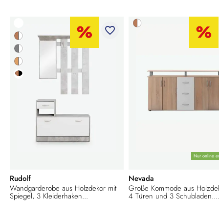
favorite_border
Nur online er
Rudolf
Nevada
Wandgarderobe aus Holzdekor mit
Große Kommode aus Holzdek
Spiegel, 3 Kleiderhaken...
4 Türen und 3 Schubladen...