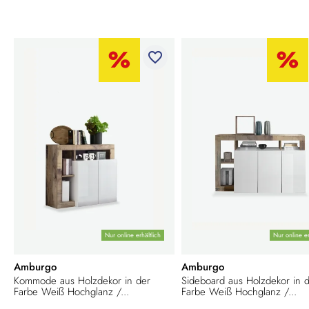
favorite_border
Nur online erhältlich
Nur online er
Amburgo
Amburgo
Kommode aus Holzdekor in der
Sideboard aus Holzdekor in 
Farbe Weiß Hochglanz /...
Farbe Weiß Hochglanz /...