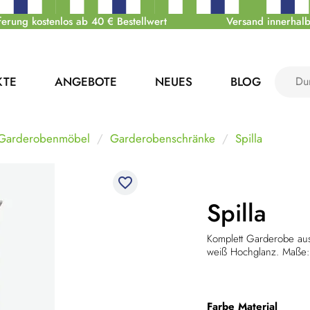
ferung kostenlos ab 40 € Bestellwert
Versand innerhalb
KTE
ANGEBOTE
NEUES
BLOG
 Garderobenmöbel
Garderobenschränke
Spilla
favorite_border
Spilla
Komplett Garderobe aus
weiß Hochglanz.
Maße:
Farbe
Material