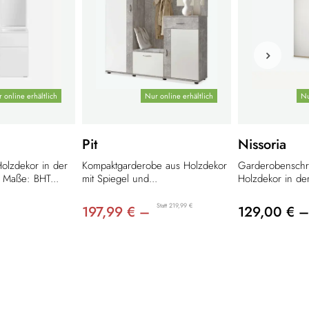
 online erhältlich
Nur online erhältlich
Nu
Pit
Nissoria
olzdekor in der
Kompaktgarderobe aus Holzdekor
Garderobenschra
 Maße: BHT...
mit Spiegel und...
Holzdekor in der
Statt 219,99 €
197,99 € –
129,00 € –