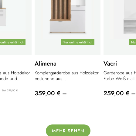
online erhältlich
Nur online erhältlich
Nur
Alimena
Vacri
e aus Holzdekor
Komplettgarderobe aus Holzdekor,
Garderobe aus H
mode und...
bestehend aus...
Farbe Weiß matt.
Statt 299,00 €
359,00 € –
259,00 € –
MEHR SEHEN