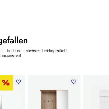
gefallen
n - finde dein nächstes Lieblingsstück!
 inspirieren!
favorite_border
favorite_border