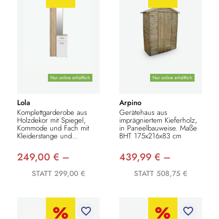
Nur online erhältlich
Nur online erhältlich
Lola
Arpino
Komplettgarderobe aus
Gerätehaus aus
Holzdekor mit Spiegel,
imprägniertem Kieferholz,
Kommode und Fach mit
in Paneelbauweise. Maße
Kleiderstange und...
BHT 175x216x83 cm
249,00 € –
439,99 € –
STATT 299,00 €
STATT 508,75 €
favorite_border
favorite_border