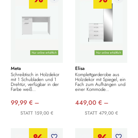
Nur online erhältlich
Nur online erhältlich
Meta
Elisa
Schreibtisch in Holzdekor
Komplettgarderobe aus
mit 1 Schubladen und 1
Holzdekor mit Spiegel, ein
Drehtür, verfügbar in der
Fach zum Aufhängen und
Farbe weiß...
einer Kommode...
99,99 € –
449,00 € –
STATT 159,00 €
STATT 479,00 €
favorite_border
favorite_border