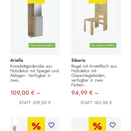
Nur online erhältlich
Nur online erhältlich
Ariella
Sibario
Komplettgarderobe aus
Regal mit Anstelltisch aus
Holzdekor mit Spiegel und
Holzdekor mit
Ablagen. Verfügbar in
Glaseinlegeböden,
zwei...
verfügbar in zwei
Farben....
109,00 € –
94,99 € –
STATT 309,00 €
STATT 185,00 €
favorite_border
favorite_border