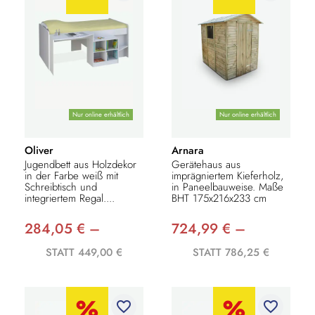
Nur online erhältlich
Nur online erhältlich
Oliver
Arnara
Jugendbett aus Holzdekor
Gerätehaus aus
in der Farbe weiß mit
imprägniertem Kieferholz,
Schreibtisch und
in Paneelbauweise. Maße
integriertem Regal....
BHT 175x216x233 cm
284,05 € –
724,99 € –
STATT 449,00 €
STATT 786,25 €
favorite_border
favorite_border