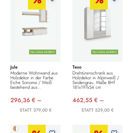
Nur online erhältlich
Nur online erhältlich
Jule
Texo
Moderne Wohnwand aus
Drehtürenschrank aus
Holzdekor in der Farbe
Holzdekor in Alpinweiß /
Eiche Sonoma / Weiß
Seidengrau. Maße BHT
bestehend aus...
181x197x54 cm
296,36 € –
462,55 € –
STATT 379,00 €
STATT 529,00 €
favorite_border
favorite_border