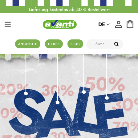
Lieferung kostenlos ab 40 € Bestellwert
DE
ANGEBOTE
NEUES
BLOG