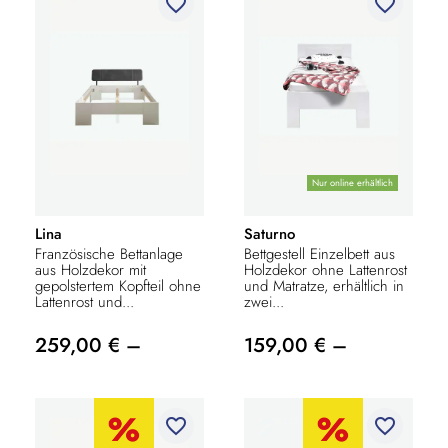
favorite_border
favorite_border
Nur online erhältlich
Lina
Saturno
Französische Bettanlage
Bettgestell Einzelbett aus
aus Holzdekor mit
Holzdekor ohne Lattenrost
gepolstertem Kopfteil ohne
und Matratze, erhältlich in
Lattenrost und...
zwei...
259,00 € –
159,00 € –
favorite_border
favorite_border