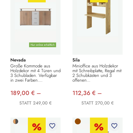
Nur online erhältlich
Nevada
Sila
Große Kommode aus
Minioffice aus Holzdekor
Holzdekor mit 4 Türen und
mit Schreibplatte, Regal mit
3 Schubladen. Verfügbar
2 Schubkästen und 3
in zwei Farben....
offenen...
189,00 € –
112,36 € –
STATT 249,00 €
STATT 270,00 €
favorite_border
favorite_border