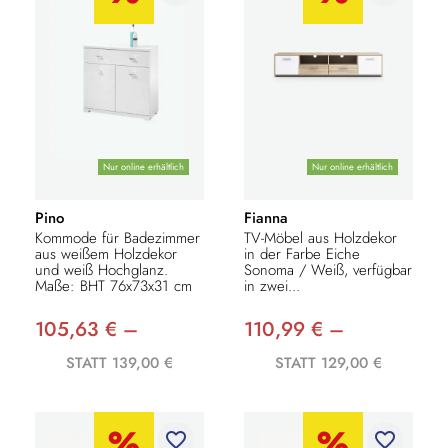
Nur online erhältlich
Nur online erhältlich
Pino
Fianna
Kommode für Badezimmer
TV-Möbel aus Holzdekor
aus weißem Holzdekor
in der Farbe Eiche
und weiß Hochglanz.
Sonoma / Weiß, verfügbar
Maße: BHT 76x73x31 cm
in zwei...
105,63 € –
110,99 € –
STATT 139,00 €
STATT 129,00 €
favorite_border
favorite_border