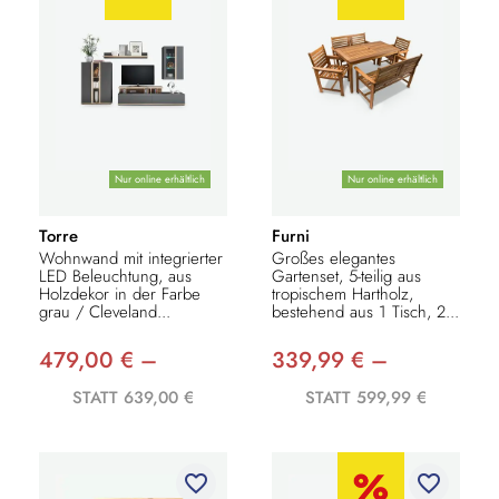
Nur online erhältlich
Nur online erhältlich
Torre
Furni
Wohnwand mit integrierter
Großes elegantes
LED Beleuchtung, aus
Gartenset, 5-teilig aus
Holzdekor in der Farbe
tropischem Hartholz,
grau / Cleveland...
bestehend aus 1 Tisch, 2...
479,00 € –
339,99 € –
STATT 639,00 €
STATT 599,99 €
favorite_border
favorite_border