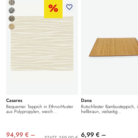
favorite_border
Casares
Dana
Bequemer Teppich in Ethno-Muster
Rutschfester Bambusteppich, 
aus Polypropylen, weich...
hellbraun, vielseitig...
94,99 € –
6,99 € –
STATT 359,00 €