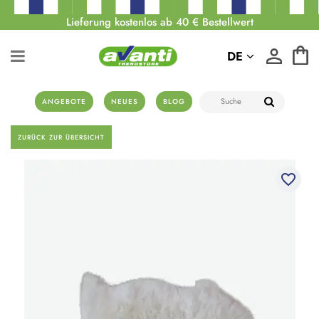
Lieferung kostenlos ab 40 € Bestellwert
DE
ANGEBOTE
NEUES
BLOG
ZURÜCK ZUR ÜBERSICHT
favorite_border