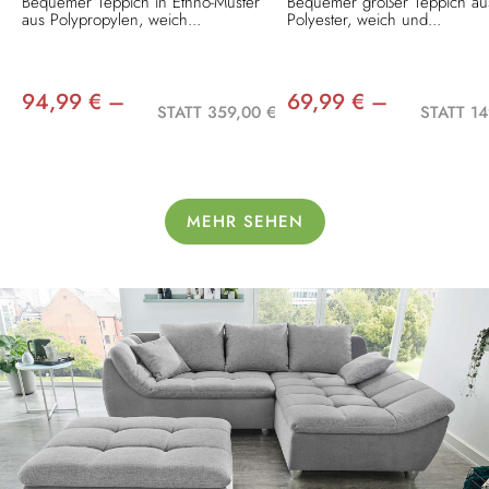
Bequemer Teppich in Ethno-Muster
Bequemer großer Teppich au
aus Polypropylen, weich...
Polyester, weich und...
94,99 € –
69,99 € –
STATT 359,00 €
STATT 14
MEHR SEHEN