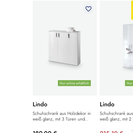
favorite_border
Nur online erhältlich
Nur 
Lindo
Lindo
Schuhschrank aus Holzdekor in
Schuhschrank aus
weiß glanz, mit 3 Türen und...
weiß glanz, mit 2