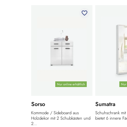
favorite_border
Nur online erhältlich
Nur 
Sorso
Sumatra
Kommode / Sideboard aus
Schuhschrank mit 
Holzdekor mit 2 Schubkästen und
bietet 6 innere Fäc
2...