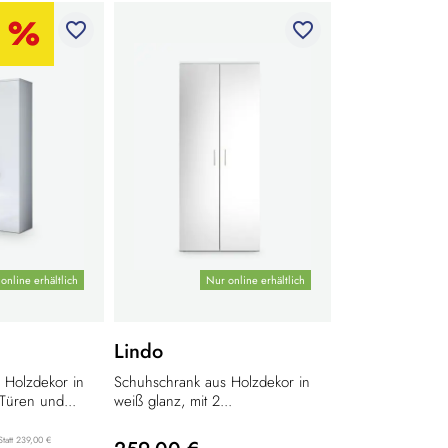
favorite_border
favorite_border
online erhältlich
Nur online erhältlich
Lindo
 Holzdekor in
Schuhschrank aus Holzdekor in
 Türen und...
weiß glanz, mit 2...
Statt 239,00 €