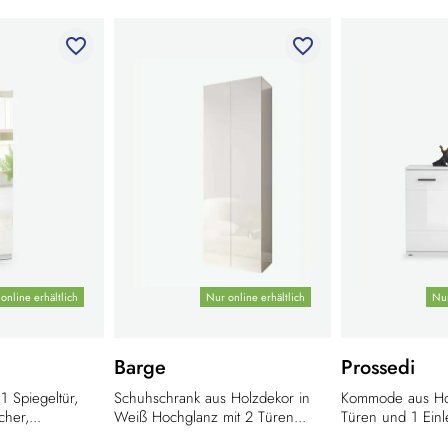
favorite_border
favorite_border
online erhältlich
Nur online erhältlich
Nur
Barge
Prossedi
1 Spiegeltür,
Schuhschrank aus Holzdekor in
Kommode aus Hol
her,...
Weiß Hochglanz mit 2 Türen...
Türen und 1 Einl