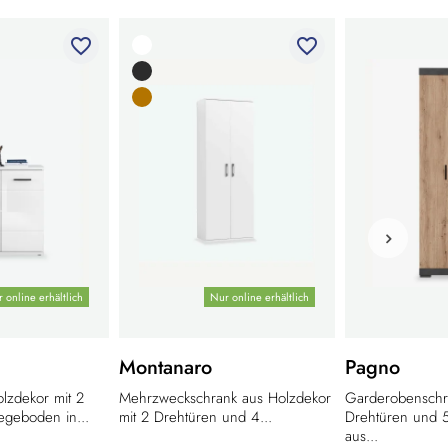
favorite_border
favorite_border
 online erhältlich
Nur online erhältlich
Montanaro
Pagno
zdekor mit 2
Mehrzweckschrank aus Holzdekor
Garderobenschr
egeboden in...
mit 2 Drehtüren und 4...
Drehtüren und 
aus...