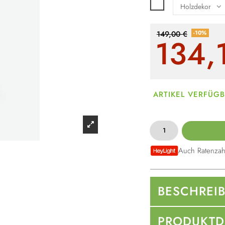
Weiß
-10%
149,00 €
134,
ARTIKEL VERFÜG
Auch Ratenzah
BESCHREI
PRODUKTD