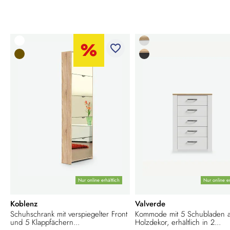
favorite_border
Nur online erhältlich
Nur online er
Koblenz
Valverde
Schuhschrank mit verspiegelter Front
Kommode mit 5 Schubladen 
und 5 Klappfächern...
Holzdekor, erhältlich in 2...