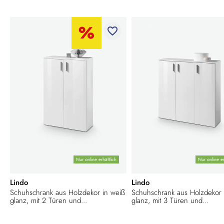
favorite_border
Nur online erhältlich
Nur online er
Lindo
Lindo
Schuhschrank aus Holzdekor in weiß
Schuhschrank aus Holzdekor 
glanz, mit 2 Türen und...
glanz, mit 3 Türen und...