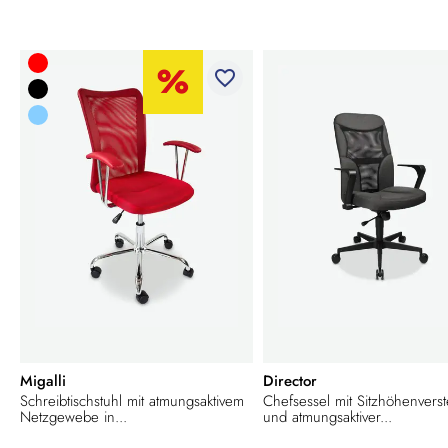
favorite_border
Migalli
Director
Schreibtischstuhl mit atmungsaktivem
Chefsessel mit Sitzhöhenverst
Netzgewebe in...
und atmungsaktiver...