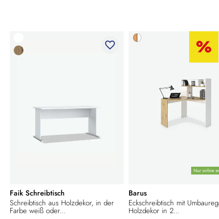
favorite_border
Nur online er
Faik Schreibtisch
Barus
Schreibtisch aus Holzdekor, in der
Eckschreibtisch mit Umbaureg
Farbe weiß oder...
Holzdekor in 2...