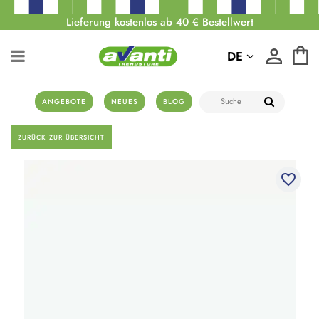
Lieferung kostenlos ab 40 € Bestellwert
DE
ANGEBOTE
NEUES
BLOG
ZURÜCK ZUR ÜBERSICHT
favorite_border