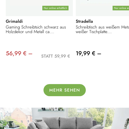
Nur online erhältlich
Nur online er
Grimaldi
Stradella
Gaming Schreibtsich schwarz aus
Schreibtisch aus weißem Metal
Holzdekor und Metall ca....
weißer Tischplatte....
56,99 € –
19,99 € –
STATT 59,99 €
MEHR SEHEN