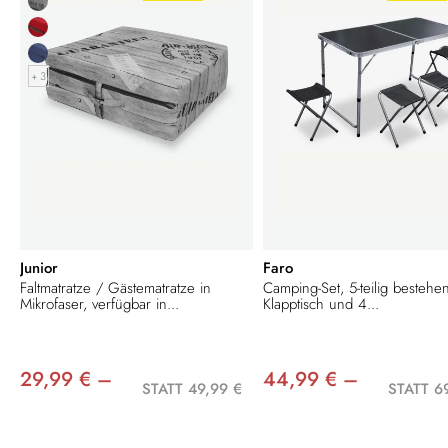
+ 3
Junior
Faro
Faltmatratze / Gästematratze in
Camping-Set, 5-teilig bestehe
Mikrofaser, verfügbar in...
Klapptisch und 4...
29,99 € –
44,99 € –
STATT 49,99 €
STATT 6