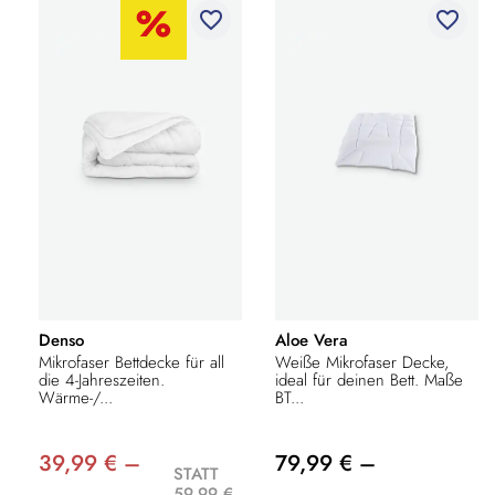
favorite_border
favorite_border
Denso
Aloe Vera
Mikrofaser Bettdecke für all
Weiße Mikrofaser Decke,
die 4-Jahreszeiten.
ideal für deinen Bett. Maße
Wärme-/...
BT...
39,99 € –
79,99 € –
STATT
59,99 €