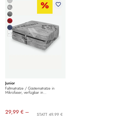
favorite_border
+ 3
Junior
Faltmatratze / Gästematratze in
Mikrofaser, verfügbar in...
29,99 € –
STATT 49,99 €