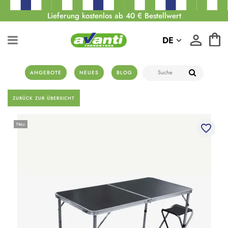
Lieferung kostenlos ab 40 € Bestellwert
DE
ANGEBOTE
NEUES
BLOG
ZURÜCK ZUR ÜBERSICHT
Neu
favorite_border