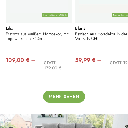
Nur online erhältlich
Nur online er
Lilia
Elana
Esstisch aus weißem Holzdekor, mit
Esstisch aus Holzdekor in de
abgewinkelten Füßen,...
Weiß, NICHT...
109,00 € –
59,99 € –
STATT
STATT 12
179,00 €
MEHR SEHEN