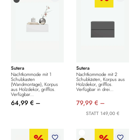
Sutera
Sutera
Nachtkommode mit 1
Nachtkommode mit 2
Schubkasten
Schubkästen, Korpus aus
(Wandmontage), Korpus
Holzdekor, grifflos.
aus Holzdekor, grifflos.
Verfügbar in drei...
Verfügbar...
64,99 € –
79,99 € –
STATT 149,00 €
favorite_border
favorite_border