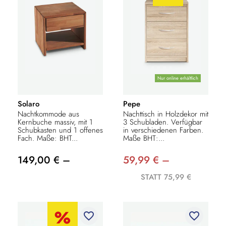
Nur online erhältlich
Solaro
Pepe
Nachtkommode aus
Nachttisch in Holzdekor mit
Kernbuche massiv, mit 1
3 Schubladen. Verfügbar
Schubkasten und 1 offenes
in verschiedenen Farben.
Fach. Maße: BHT...
Maße BHT:...
149,00 € –
59,99 € –
STATT 75,99 €
favorite_border
favorite_border