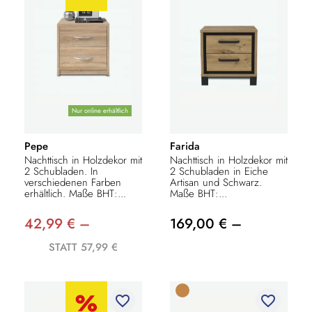
Nur online erhältlich
Pepe
Farida
Nachttisch in Holzdekor mit
Nachttisch in Holzdekor mit
2 Schubladen. In
2 Schubladen in Eiche
verschiedenen Farben
Artisan und Schwarz.
erhältlich. Maße BHT:...
Maße BHT:...
42,99 € –
169,00 € –
STATT 57,99 €
favorite_border
favorite_border