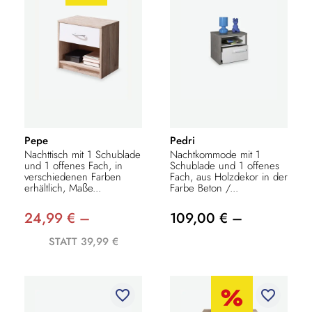
Pepe
Pedri
Nachttisch mit 1 Schublade
Nachtkommode mit 1
und 1 offenes Fach, in
Schublade und 1 offenes
verschiedenen Farben
Fach, aus Holzdekor in der
erhältlich, Maße...
Farbe Beton /...
24,99 € –
109,00 € –
STATT 39,99 €
favorite_border
favorite_border