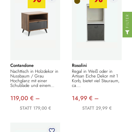
FILTER
Contandone
Rosolini
Nachttisch in Holzdekor in
Regal in Weiß oder in
Nussbaum / Grau
Artisan Eiche Dekor mit 1
Hochglanz mit einer
Korb, bietet viel Stauraum,
Schublade und einem...
ca....
119,00 € –
14,99 € –
STATT 179,00 €
STATT 29,99 €
favorite_border