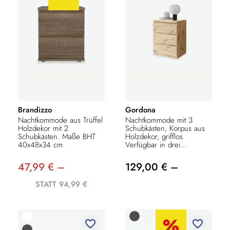
Brandizzo
Gordona
Nachtkommode aus Trüffel
Nachtkommode mit 3
Holzdekor mit 2
Schubkästen, Korpus aus
Schubkästen. Maße BHT
Holzdekor, grifflos.
40x48x34 cm
Verfügbar in drei...
47,99 € –
129,00 € –
STATT 94,99 €
favorite_border
favorite_border