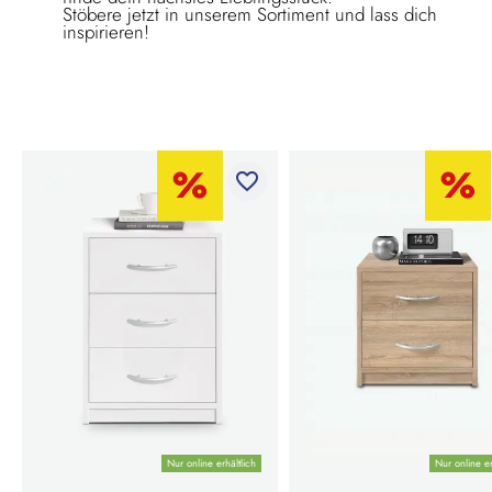
Stöbere jetzt in unserem Sortiment und lass dich
inspirieren!
favorite_border
Nur online erhältlich
Nur online er