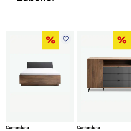
favorite_border
Contandone
Contandone