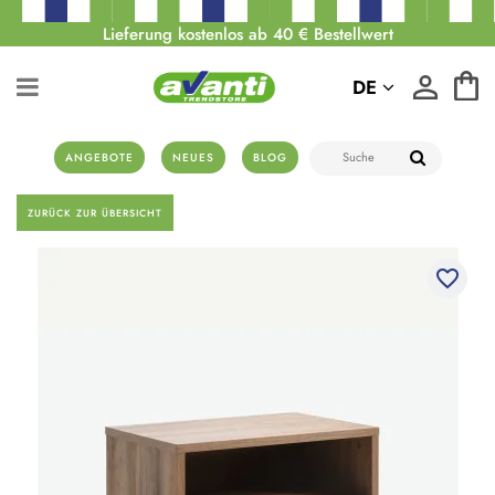
Lieferung kostenlos ab 40 € Bestellwert
DE
ANGEBOTE
NEUES
BLOG
ZURÜCK ZUR ÜBERSICHT
favorite_border