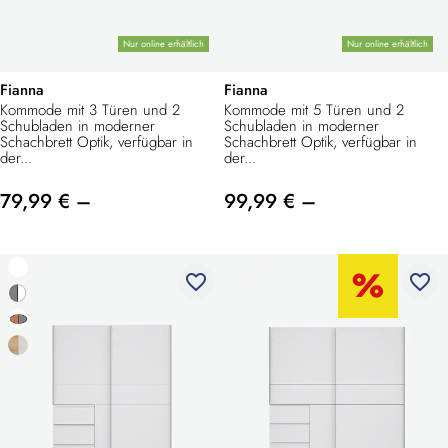
Nur online erhältlich
Nur online erhältlich
Fianna
Fianna
Kommode mit 3 Türen und 2
Kommode mit 5 Türen und 2
Schubladen in moderner
Schubladen in moderner
Schachbrett Optik, verfügbar in
Schachbrett Optik, verfügbar in
der...
der...
79,99 € –
99,99 € –
favorite_border
favorite_border