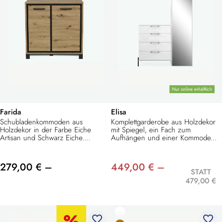
Nur online erhältlich
Farida
Elisa
Schubladenkommoden aus
Komplettgarderobe aus Holzdekor
Holzdekor in der Farbe Eiche
mit Spiegel, ein Fach zum
Artisan und Schwarz Eiche....
Aufhängen und einer Kommode...
279,00 € –
449,00 € –
STATT
479,00 €
favorite_border
favorite_border