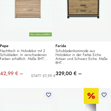
Nur online erhältlich
Pepe
Farida
Nachttisch in Holzdekor mit 2
Schubladenkommode aus
Schubladen. In verschiedenen
Holzdekor in der Farbe Eiche
Farben erhältlich. Maße BHT:...
Artisan und Schwarz Eiche. Maße
BHT...
42,99 € –
329,00 € –
STATT 57,99 €
favorite_border
favorite_border