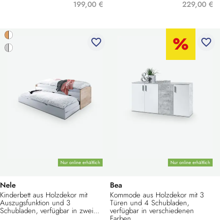
199,00 €
229,00 €
favorite_border
favorite_border
Nur online erhältlich
Nur online erhältlich
Nele
Bea
Kinderbett aus Holzdekor mit
Kommode aus Holzdekor mit 3
Auszugsfunktion und 3
Türen und 4 Schubladen,
Schubladen, verfügbar in zwei...
verfügbar in verschiedenen
Farben....