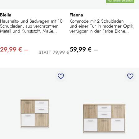
Nur online erhältlich
Biella
Fianna
Haushalts- und Badwagen mit 10
Kommode mit 2 Schubladen
Schubladen, aus verchromtem
und einer Tür in moderner Optik,
Metall und Kunststoff. Maße...
verfügbar in der Farbe Eiche...
29,99 € –
59,99 € –
STATT 79,99 €
favorite_border
favorite_border