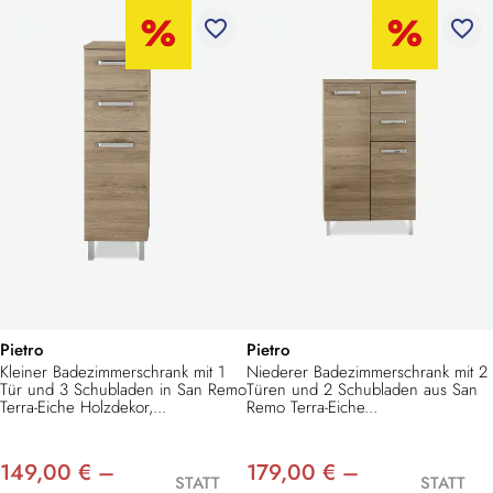
favorite_border
favorite_border
Pietro
Pietro
Kleiner Badezimmerschrank mit 1
Niederer Badezimmerschrank mit 2
Tür und 3 Schubladen in San Remo
Türen und 2 Schubladen aus San
Terra-Eiche Holzdekor,...
Remo Terra-Eiche...
149,00 € –
179,00 € –
STATT
STATT