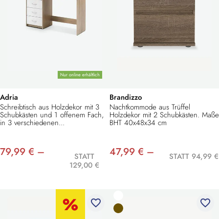
Nur online erhältlich
Adria
Brandizzo
Schreibtisch aus Holzdekor mit 3
Nachtkommode aus Trüffel
Schubkästen und 1 offenem Fach,
Holzdekor mit 2 Schubkästen. Maße
in 3 verschiedenen...
BHT 40x48x34 cm
79,99 € –
47,99 € –
STATT
STATT 94,99 €
129,00 €
favorite_border
favorite_border