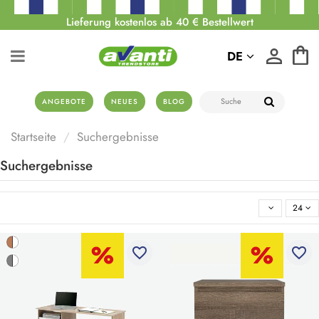
Lieferung kostenlos ab 40 € Bestellwert
DE
ANGEBOTE
NEUES
BLOG
Startseite
Suchergebnisse
Suchergebnisse
24
favorite_border
favorite_border