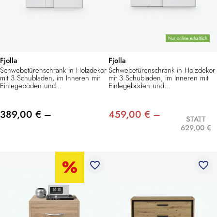
Nur online erhältlich
Fjolla
Fjolla
Schwebetürenschrank in Holzdekor
Schwebetürenschrank in Holzdekor
mit 3 Schubladen, im Inneren mit
mit 3 Schubladen, im Inneren mit
Einlegeböden und...
Einlegeböden und...
389,00 € –
459,00 € –
STATT
629,00 €
favorite_border
favorite_border