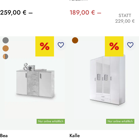
259,00 € –
189,00 € –
STATT
229,00 €
favorite_border
favorite_border
Nur online erhältlich
Nur online erhältlich
Bea
Kalle