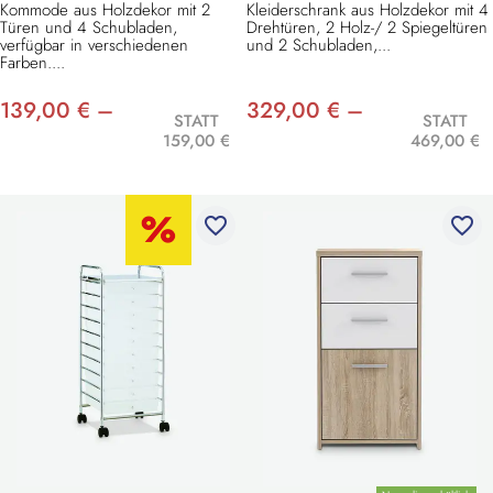
Kommode aus Holzdekor mit 2
Kleiderschrank aus Holzdekor mit 4
Türen und 4 Schubladen,
Drehtüren, 2 Holz-/ 2 Spiegeltüren
verfügbar in verschiedenen
und 2 Schubladen,...
Farben....
139,00 € –
329,00 € –
STATT
STATT
159,00 €
469,00 €
favorite_border
favorite_border