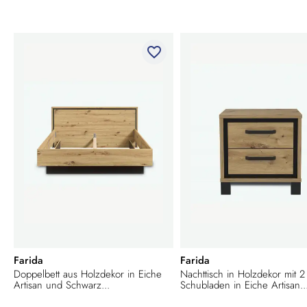
favorite_border
Farida
Farida
Doppelbett aus Holzdekor in Eiche
Nachttisch in Holzdekor mit 2
Artisan und Schwarz...
Schubladen in Eiche Artisan..