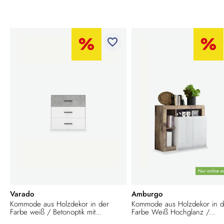
favorite_border
Nur online er
Varado
Amburgo
Kommode aus Holzdekor in der
Kommode aus Holzdekor in d
Farbe weiß / Betonoptik mit...
Farbe Weiß Hochglanz /...