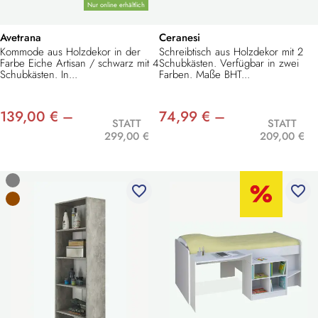
Nur online erhältlich
Avetrana
Ceranesi
Kommode aus Holzdekor in der
Schreibtisch aus Holzdekor mit 2
Farbe Eiche Artisan / schwarz mit 4
Schubkästen. Verfügbar in zwei
Schubkästen. In...
Farben. Maße BHT...
139,00 € –
74,99 € –
STATT
STATT
299,00 €
209,00 €
favorite_border
favorite_border