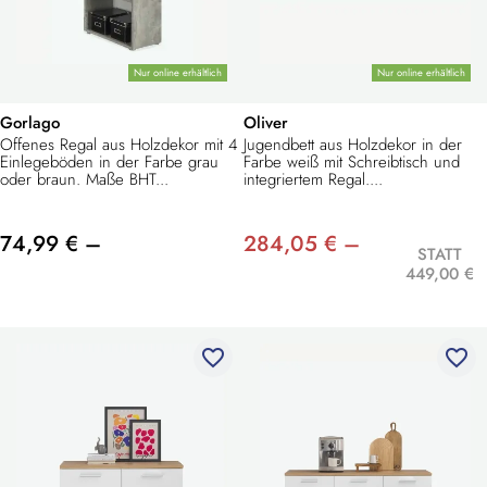
Nur online erhältlich
Nur online erhältlich
Gorlago
Oliver
Offenes Regal aus Holzdekor mit 4
Jugendbett aus Holzdekor in der
Einlegeböden in der Farbe grau
Farbe weiß mit Schreibtisch und
oder braun. Maße BHT...
integriertem Regal....
74,99 € –
284,05 € –
STATT
449,00 €
favorite_border
favorite_border