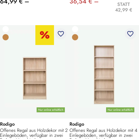
64,99 € –
36,54 € –
STATT
42,99 €
favorite_border
favorite_border
Nur online erhältlich
Nur online erhältlich
Rodigo
Rodigo
Offenes Regal aus Holzdekor mit 2
Offenes Regal aus Holzdekor mit 4
Einlegeböden, verfügbar in zwei
Einlegeböden, verfügbar in zwei