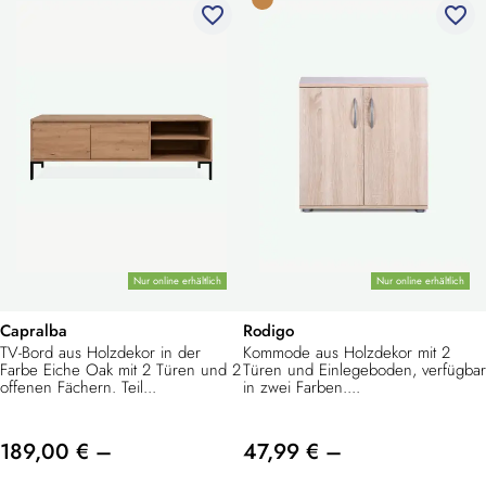
favorite_border
favorite_border
Nur online erhältlich
Nur online erhältlich
Capralba
Rodigo
TV-Bord aus Holzdekor in der
Kommode aus Holzdekor mit 2
Farbe Eiche Oak mit 2 Türen und 2
Türen und Einlegeboden, verfügbar
offenen Fächern. Teil...
in zwei Farben....
189,00 € –
47,99 € –