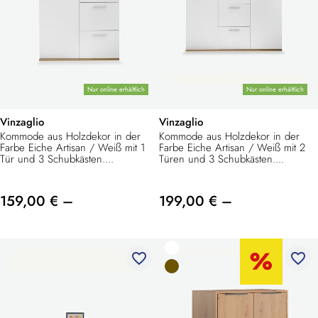
Nur online erhältlich
Nur online erhältlich
Vinzaglio
Vinzaglio
Kommode aus Holzdekor in der
Kommode aus Holzdekor in der
Farbe Eiche Artisan / Weiß mit 1
Farbe Eiche Artisan / Weiß mit 2
Tür und 3 Schubkästen....
Türen und 3 Schubkästen....
159,00 € –
199,00 € –
favorite_border
favorite_border