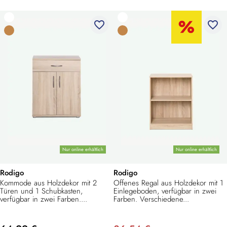
favorite_border
favorite_border
Nur online erhältlich
Nur online erhältlich
Rodigo
Rodigo
Kommode aus Holzdekor mit 2
Offenes Regal aus Holzdekor mit 1
Türen und 1 Schubkasten,
Einlegeboden, verfügbar in zwei
verfügbar in zwei Farben....
Farben. Verschiedene...