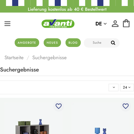
Lieferung kostenlos ab 40 € Bestellwert
DE
ANGEBOTE
NEUES
BLOG
Startseite
Suchergebnisse
Suchergebnisse
24
favorite_border
favorite_border