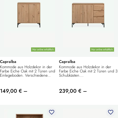
Nur online erhältlich
Nur online erhältlich
Capralba
Capralba
Kommode aus Holzdekor in der
Kommode aus Holzdekor in der
Farbe Eiche Oak mit 2 Türen und
Farbe Eiche Oak mit 2 Türen und 3
Einlegeboden. Verschiedene...
Schubkästen....
149,00 € –
239,00 € –
favorite_border
favorite_border