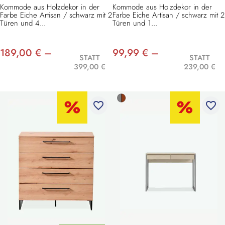
Kommode aus Holzdekor in der
Kommode aus Holzdekor in der
Farbe Eiche Artisan / schwarz mit 2
Farbe Eiche Artisan / schwarz mit 2
Türen und 4...
Türen und 1...
189,00 € –
99,99 € –
STATT
STATT
399,00 €
239,00 €
favorite_border
favorite_border