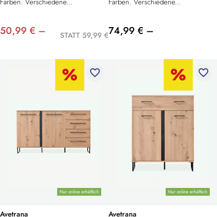
Farben. Verschiedene...
Farben. Verschiedene...
50,99 € –
74,99 € –
STATT 59,99 €
favorite_border
favorite_border
Nur online erhältlich
Nur online erhältlich
Avetrana
Avetrana