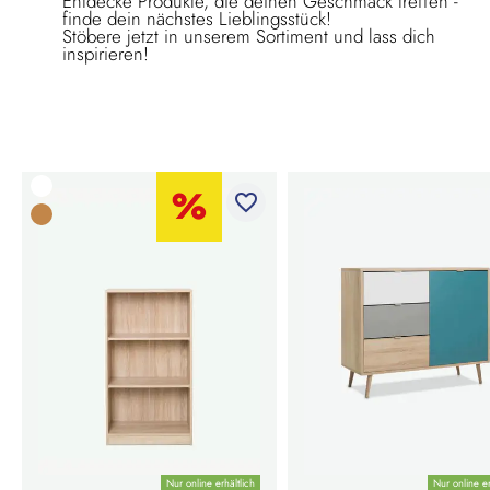
Entdecke Produkte, die deinen Geschmack treffen -
finde dein nächstes Lieblingsstück!
Stöbere jetzt in unserem Sortiment und lass dich
inspirieren!
favorite_border
Nur online erhältlich
Nur online er