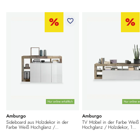
favorite_border
Nur online erhältlich
Nur online er
Amburgo
Amburgo
Sideboard aus Holzdekor in der
TV Möbel in der Farbe Weiß
Farbe Weiß Hochglanz /...
Hochglanz / Holzdekor, 1...