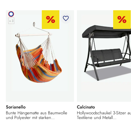
favorite_border
+ 3
Sorianello
Calcinato
Bunte Hängematte aus Baumwolle
Hollywoodschaukel 3-Sitzer a
und Polyester mit starken...
Textilene und Metall...