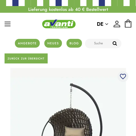
Lieferung kostenlos ab 40 € Bestellwert
DE
ANGEBOTE
NEUES
BLOG
ZURÜCK ZUR ÜBERSICHT
favorite_border