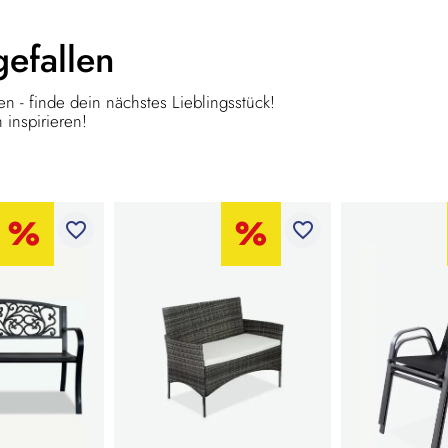
gefallen
n - finde dein nächstes Lieblingsstück!
 inspirieren!
favorite_border
favorite_border