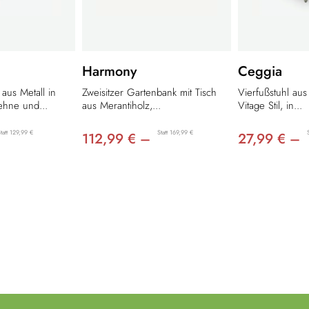
Harmony
Ceggia
 aus Metall in
Zweisitzer Gartenbank mit Tisch
Vierfußstuhl aus 
ehne und...
aus Merantiholz,...
Vitage Stil, in...
tatt 129,99 €
Statt 169,99 €
112,99 € –
27,99 € –