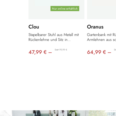
Nur online erhältlich
Clou
Oranus
Stapelbarer Stuhl aus Metall mit
Gartenbank mit R
Rückenlehne und Sitz in...
Armlehnen aus sc
Statt 99,99 €
St
47,99 € –
64,99 € –