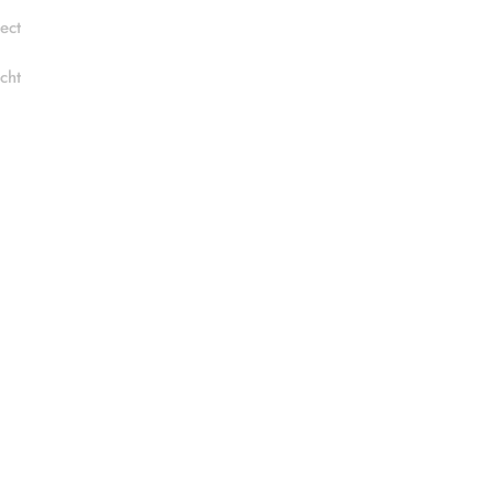
ect
cht