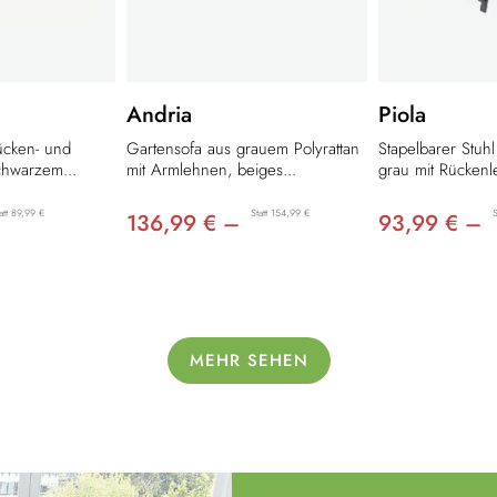
Andria
Piola
ücken- und
Gartensofa aus grauem Polyrattan
Stapelbarer Stuhl
hwarzem...
mit Armlehnen, beiges...
grau mit Rückenl
att 89,99 €
Statt 154,99 €
S
136,99 € –
93,99 € –
MEHR SEHEN