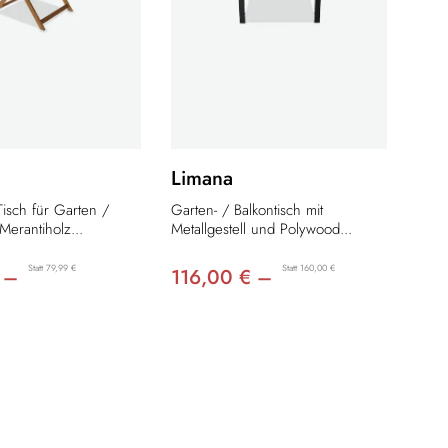
Limana
Tisch für Garten /
Garten- / Balkontisch mit
Merantiholz...
Metallgestell und Polywood...
Statt 79,99 €
Statt 160,00 €
 –
116,00 € –