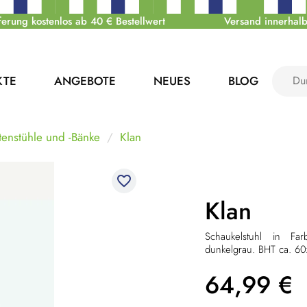
ferung kostenlos ab 40 € Bestellwert
Versand innerhalb
KTE
ANGEBOTE
NEUES
BLOG
tenstühle und -Bänke
Klan
favorite_border
Klan
Schaukelstuhl in Far
dunkelgrau. BHT ca. 6
64,99
€