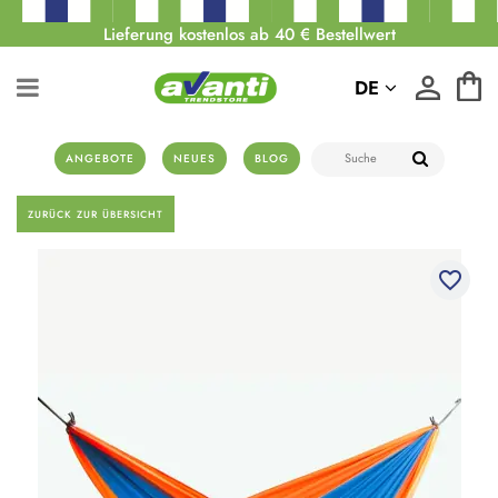
Lieferung kostenlos ab 40 € Bestellwert
DE
ANGEBOTE
NEUES
BLOG
ZURÜCK ZUR ÜBERSICHT
favorite_border