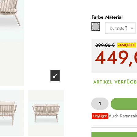
Farbe
Material
Hellgrau
899,00 €
-450,00 €
449,
ARTIKEL VERFÜG
Auch Ratenzah