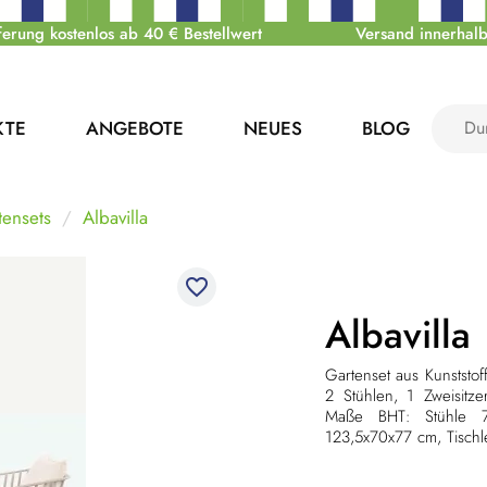
ferung kostenlos ab 40 € Bestellwert
Versand innerhalb
KTE
ANGEBOTE
NEUES
BLOG
tensets
Albavilla
favorite_border
Albavilla
Gartenset aus Kunststof
2 Stühlen, 1 Zweisitze
Maße BHT: Stühle 79
123,5x70x77 cm,
Tisch