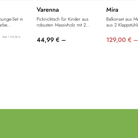
Varenna
Mira
lounge-Set in
Picknicktisch für Kinder aus
Balkonset aus Me
rbe...
robusten Massivholz mit 2...
aus 2 Klappstühl
Statt 1.199,00 €
44,99 € –
129,00 € –