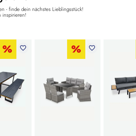
n - finde dein nächstes Lieblingsstück!
 inspirieren!
favorite_border
favorite_border