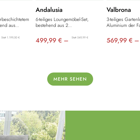
Andalusia
Valbrona
erbeschichtetem
6-teiliges Loungemöbel-Set,
3-teiliges Garten
end aus...
bestehend aus 2...
Aluminium der Fa
Statt 1.199,00 €
Statt 549,99 €
499,99 € –
569,99 € –
MEHR SEHEN