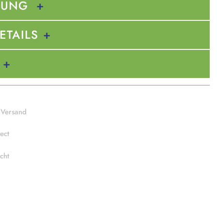
BUNG
ETAILS
 Versand
ect
cht