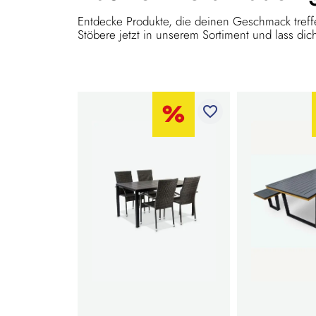
Entdecke Produkte, die deinen Geschmack treffe
Stöbere jetzt in unserem Sortiment und lass dich
favorite_border