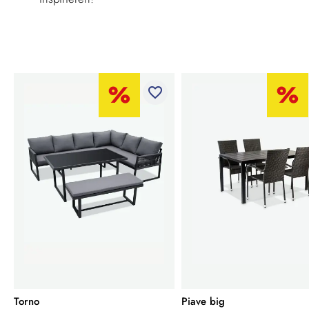
favorite_border
Torno
Piave big