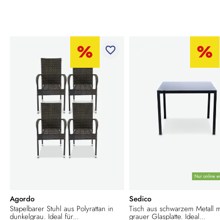
favorite_border
Nur online er
Agordo
Sedico
Stapelbarer Stuhl aus Polyrattan in
Tisch aus schwarzem Metall m
dunkelgrau. Ideal für...
grauer Glasplatte. Ideal...