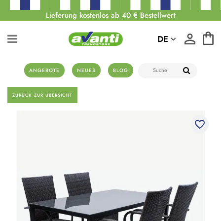
Lieferung kostenlos ab 40 € Bestellwert
DE
ANGEBOTE
NEUES
BLOG
ZURÜCK ZUR ÜBERSICHT
favorite_border