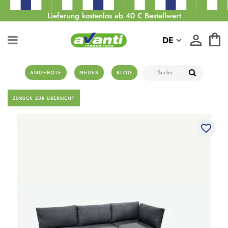
Lieferung kostenlos ab 40 € Bestellwert
DE
ANGEBOTE
NEUES
BLOG
ZURÜCK ZUR ÜBERSICHT
favorite_border