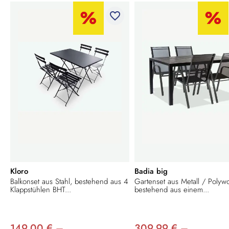
favorite_border
Kloro
Badia big
Balkonset aus Stahl, bestehend aus 4
Gartenset aus Metall / Polyw
Klappstühlen BHT...
bestehend aus einem...
149,00 € –
309,99 € –