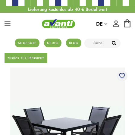
Lieferung kostenlos ab 40 € Bestellwert
DE
ANGEBOTE
NEUES
BLOG
ZURÜCK ZUR ÜBERSICHT
favorite_border