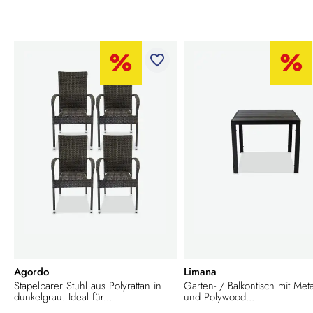
favorite_border
Agordo
Limana
Stapelbarer Stuhl aus Polyrattan in
Garten- / Balkontisch mit Metal
dunkelgrau. Ideal für...
und Polywood...