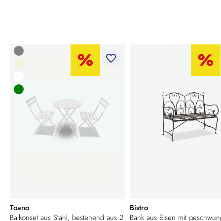
favorite_border
Toano
Bistro
Balkonset aus Stahl, bestehend aus 2
Bank aus Eisen mit geschwu