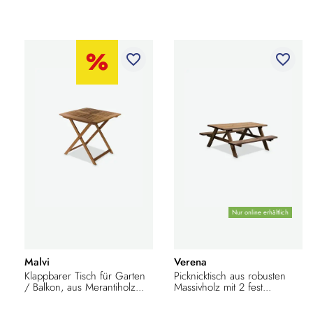
favorite_border
favorite_border
Nur online erhältlich
Malvi
Verena
Klappbarer Tisch für Garten
Picknicktisch aus robusten
/ Balkon, aus Merantiholz...
Massivholz mit 2 fest...