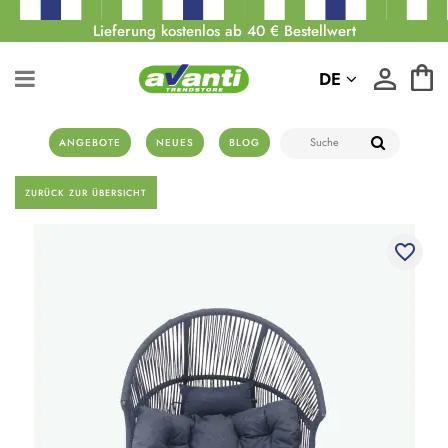
Lieferung kostenlos ab 40 € Bestellwert
DE
ANGEBOTE
NEUES
BLOG
ZURÜCK ZUR ÜBERSICHT
favorite_border