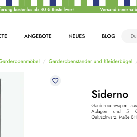
ferung kostenlos ab 40 € Bestellwert
Versand innerhalb
KTE
ANGEBOTE
NEUES
BLOG
 Garderobenmöbel
Garderobenständer und Kleiderbügel
favorite_border
Siderno
Garderobenwagen aus
Ablagen und 5 Kle
Oak/schwarz. Maße BH