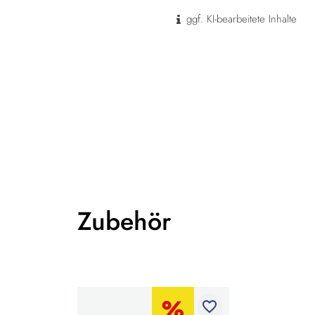
ggf. KI-bearbeitete Inhalte
Zubehör
favorite_border