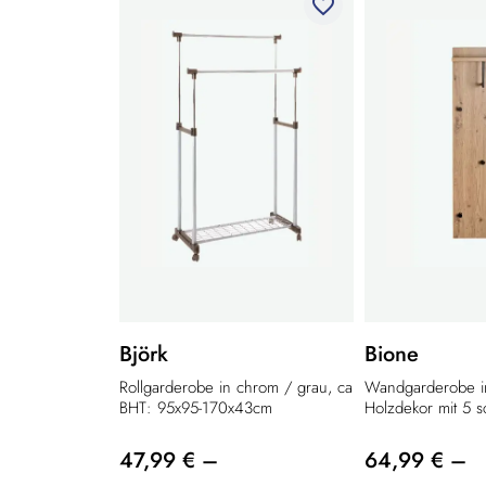
favorite_border
Björk
Bione
Rollgarderobe in chrom / grau, ca
Wandgarderobe i
BHT: 95x95-170x43cm
Holzdekor mit 5 s
47,99 € –
64,99 € –