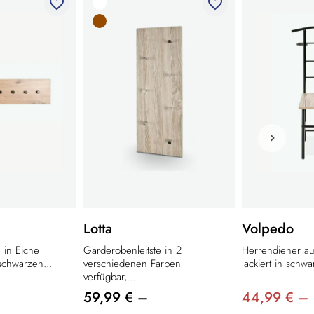
favorite_border
favorite_border
Lotta
Volpedo
 in Eiche
Garderobenleitste in 2
Herrendiener aus
schwarzen...
verschiedenen Farben
lackiert in schwar
verfügbar,...
59,99 € –
44,99 € –