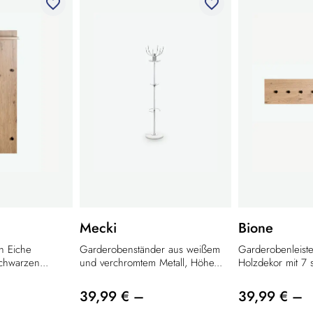
favorite_border
favorite_border
Mecki
Bione
n Eiche
Garderobenständer aus weißem
Garderobenleiste
chwarzen...
und verchromtem Metall, Höhe...
Holzdekor mit 7 
39,99 € –
39,99 € –