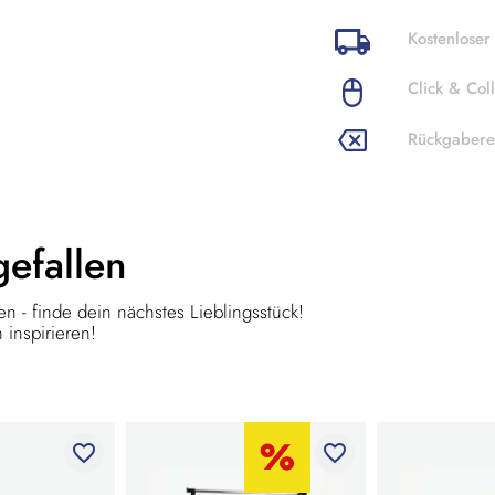
Kostenloser
Click & Coll
Rückgabere
gefallen
n - finde dein nächstes Lieblingsstück!
 inspirieren!
favorite_border
favorite_border