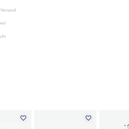
 Versand
ect
cht
favorite_border
favorite_border