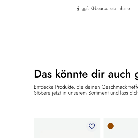
ggf. KI-bearbeitete Inhalte
Das könnte dir
auch 
Entdecke Produkte, die deinen Geschmack treffe
Stöbere jetzt in unserem Sortiment und lass dich
favorite_border