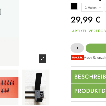
Schwarz
29,99
€
ARTIKEL VERFÜG
Auch Ratenzah
BESCHREI
PRODUKTD