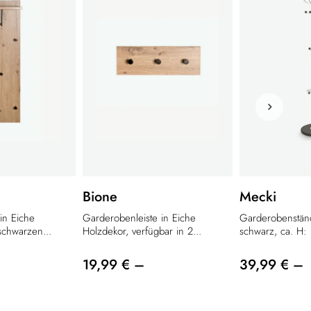
Bione
Mecki
n Eiche
Garderobenleiste in Eiche
Garderobenständ
schwarzen...
Holzdekor, verfügbar in 2...
schwarz, ca. H:
19,99 € –
39,99 € –