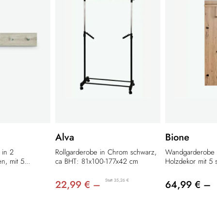
Alva
Bione
 in 2
Rollgarderobe in Chrom schwarz,
Wandgarderobe i
n, mit 5...
ca BHT: 81x100-177x42 cm
Holzdekor mit 5 
Statt 35,26 €
22,99 € –
64,99 € –