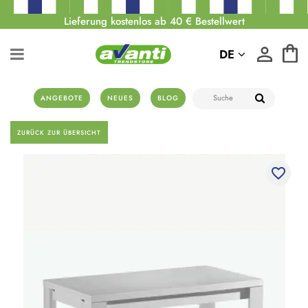
Lieferung kostenlos ab 40 € Bestellwert
DE
ANGEBOTE
NEUES
BLOG
ZURÜCK ZUR ÜBERSICHT
favorite_border