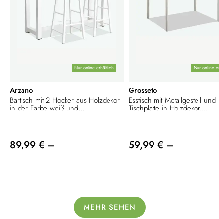
Nur online erhältlich
Nur online er
Arzano
Grosseto
Bartisch mit 2 Hocker aus Holzdekor
Esstisch mit Metallgestell und
in der Farbe weiß und...
Tischplatte in Holzdekor....
89,99 € –
59,99 € –
MEHR SEHEN