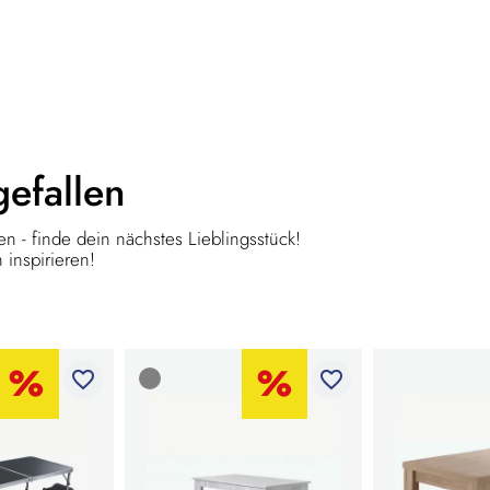
gefallen
n - finde dein nächstes Lieblingsstück!
 inspirieren!
favorite_border
favorite_border