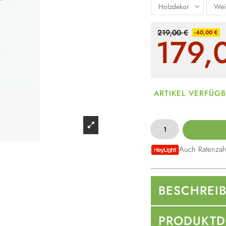
219,00 €
-40,00 €
179,
ARTIKEL VERFÜG
Auch Ratenzah
BESCHREI
PRODUKTD