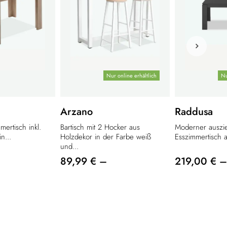
Nur online erhältlich
Nu
Arzano
Raddusa
ertisch inkl.
Bartisch mit 2 Hocker aus
Moderner auszi
n...
Holzdekor in der Farbe weiß
Esszimmertisch a
und...
89,99 € –
219,00 € –