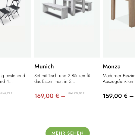
Munich
Monza
ilig bestehend
Set mit Tisch und 2 Bänken für
Moderner Esszimm
nd 4...
das Esszimmer, in 3...
Auszugsfunktion i
tatt 69,99 €
Statt 299,00 €
169,00 € –
159,00 € –
MEHR SEHEN