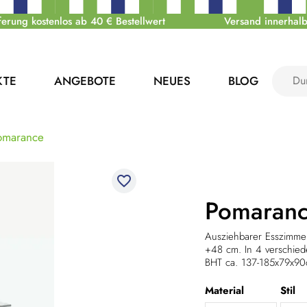
ferung kostenlos ab 40 € Bestellwert
Versand innerhalb
KTE
ANGEBOTE
NEUES
BLOG
omarance
favorite_border
Pomaran
Ausziehbarer Esszimmer
+48 cm. In 4 verschied
BHT ca. 137-185x79x9
Material
Stil