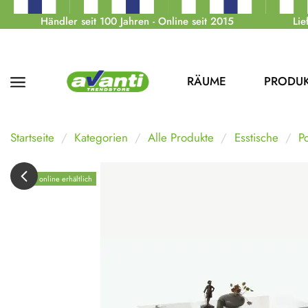
Händler seit 100 Jahren - Online seit 2015
Lie
RÄUME
PRODU
Startseite
Kategorien
Alle Produkte
Esstische
P
Nur online erhältlich