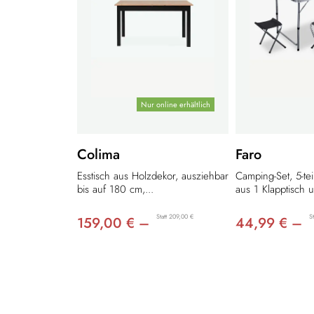
Nur online erhältlich
Colima
Faro
Esstisch aus Holzdekor, ausziehbar
Camping-Set, 5-te
bis auf 180 cm,...
aus 1 Klapptisch u
Statt 209,00 €
S
159,00 € –
44,99 € –