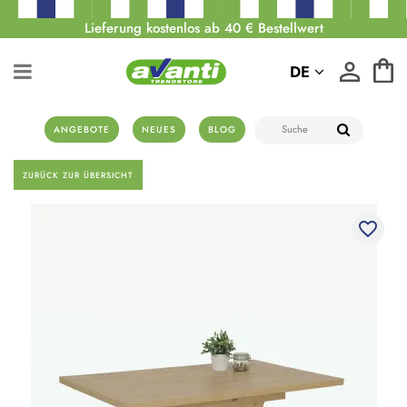
Lieferung kostenlos ab 40 € Bestellwert
DE
ANGEBOTE
NEUES
BLOG
ZURÜCK ZUR ÜBERSICHT
favorite_border