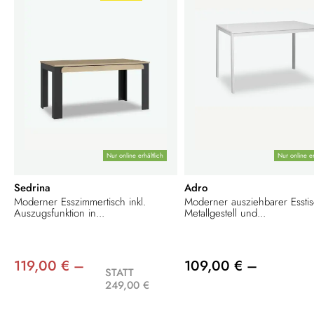
Nur online erhältlich
Nur online er
Sedrina
Adro
Moderner Esszimmertisch inkl.
Moderner ausziehbarer Esstis
Auszugsfunktion in...
Metallgestell und...
119,00 € –
109,00 € –
STATT
249,00 €