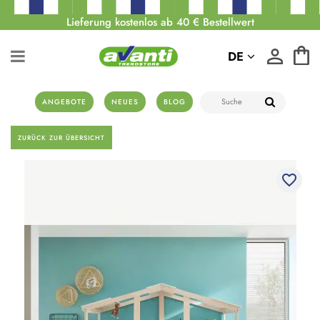
Lieferung kostenlos ab 40 € Bestellwert
DE
ANGEBOTE
NEUES
BLOG
ZURÜCK ZUR ÜBERSICHT
favorite_border