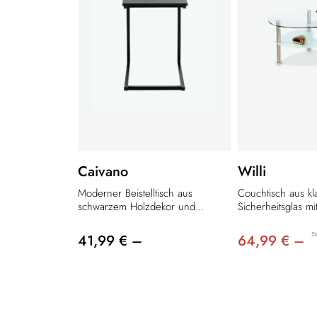
Caivano
Willi
Moderner Beistelltisch aus
Couchtisch aus k
schwarzem Holzdekor und...
Sicherheitsglas mi
St
41,99 € –
64,99 € –