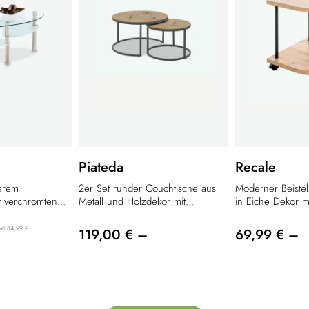
Piateda
Recale
larem
2er Set runder Couchtische aus
Moderner Beistell
t verchromten...
Metall und Holzdekor mit...
in Eiche Dekor mi
att 84,99 €
119,00 € –
69,99 € –