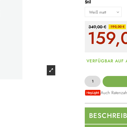
Stil
349,00 €
-190,00 €
159,
VERFÜGBAR AUF
Auch Ratenzah
BESCHREI