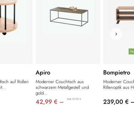
Nu
Apiro
Bompietro
tisch auf Rollen
Moderner Couchtisch aus
Moderner Coucht
t...
schwarzem Metallgestell und
Rillenoptik aus H
gold...
Statt 99,99 €
42,99 € –
239,00 € 