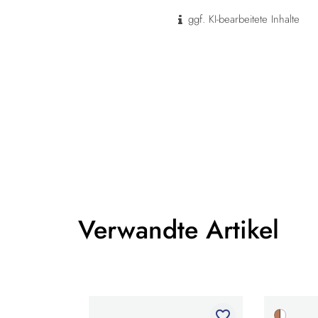
ggf. KI-bearbeitete Inhalte
Verwandte Artikel
favorite_border