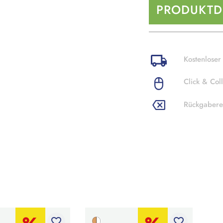
PRODUKTD
Kostenloser
Click & Coll
Rückgabere
favorite_border
favorite_border