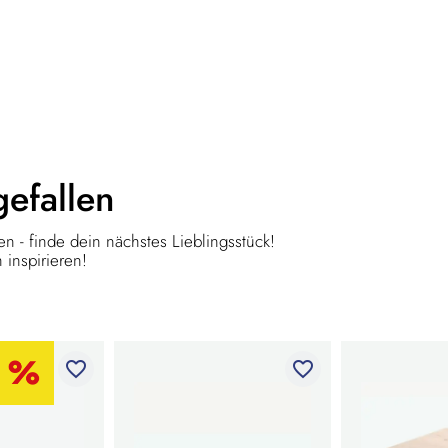
gefallen
n - finde dein nächstes Lieblingsstück!
 inspirieren!
favorite_border
favorite_border