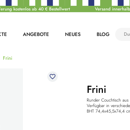
ferung kostenlos ab 40 € Bestellwert
Versand innerhalb
KTE
ANGEBOTE
NEUES
BLOG
Frini
favorite_border
Frini
Runder Couchtisch aus 
Verfügbar in verschie
BHT 74,4x45,5x74,4 c