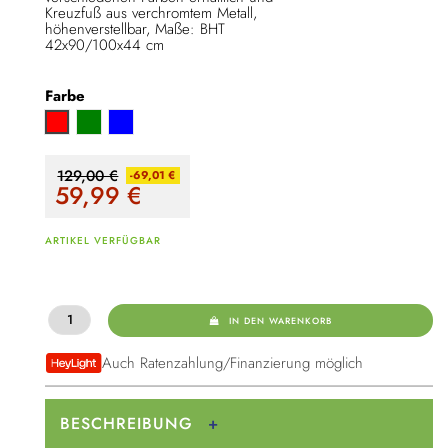
Kreuzfuß aus verchromtem Metall,
höhenverstellbar, Maße: BHT
42x90/100x44 cm
Farbe
Grün
Blau
Rot
129,00 €
-69,01 €
59,99
€
ARTIKEL VERFÜGBAR
IN DEN WARENKORB
Auch Ratenzahlung/Finanzierung möglich
BESCHREIBUNG