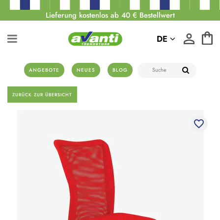
Lieferung kostenlos ab 40 € Bestellwert
DE
ANGEBOTE
NEUES
BLOG
ZURÜCK ZUR ÜBERSICHT
favorite_border