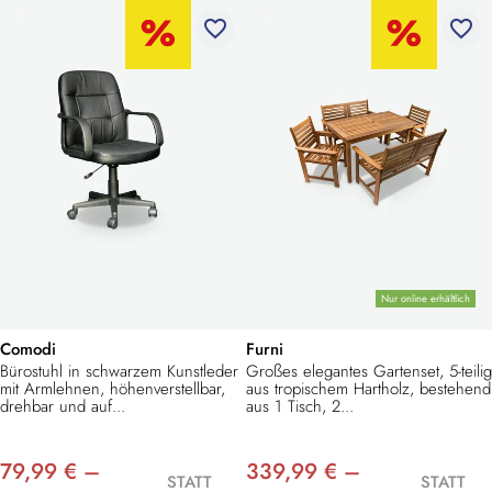
favorite_border
favorite_border
Nur online erhältlich
Comodi
Furni
Bürostuhl in schwarzem Kunstleder
Großes elegantes Gartenset, 5-teilig
mit Armlehnen, höhenverstellbar,
aus tropischem Hartholz, bestehend
drehbar und auf...
aus 1 Tisch, 2...
79,99 € –
339,99 € –
STATT
STATT