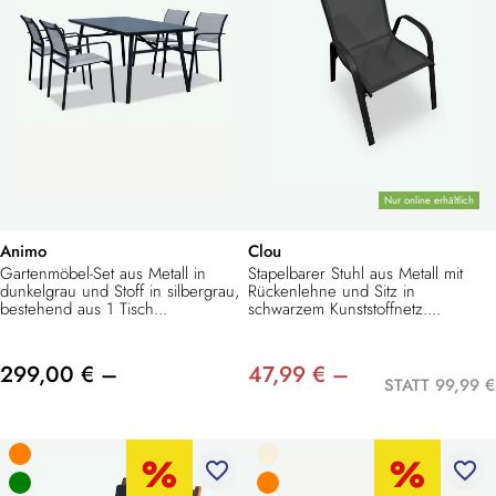
Nur online erhältlich
Animo
Clou
Gartenmöbel-Set aus Metall in
Stapelbarer Stuhl aus Metall mit
dunkelgrau und Stoff in silbergrau,
Rückenlehne und Sitz in
bestehend aus 1 Tisch...
schwarzem Kunststoffnetz....
299,00 € –
47,99 € –
STATT 99,99 €
favorite_border
favorite_border