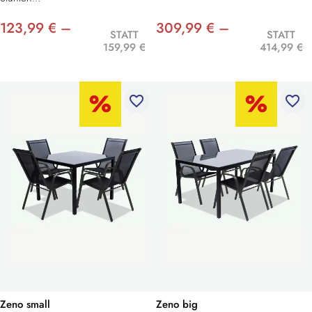
123,99 € –
309,99 € –
STATT
STATT
159,99 €
414,99 €
favorite_border
favorite_border
Zeno small
Zeno big