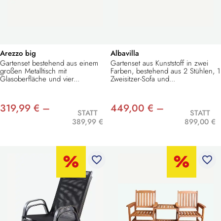
Arezzo big
Albavilla
Gartenset bestehend aus einem
Gartenset aus Kunststoff in zwei
großen Metalltisch mit
Farben, bestehend aus 2 Stühlen, 1
Glasoberfläche und vier...
Zweisitzer-Sofa und...
319,99 € –
449,00 € –
STATT
STATT
389,99 €
899,00 €
favorite_border
favorite_border