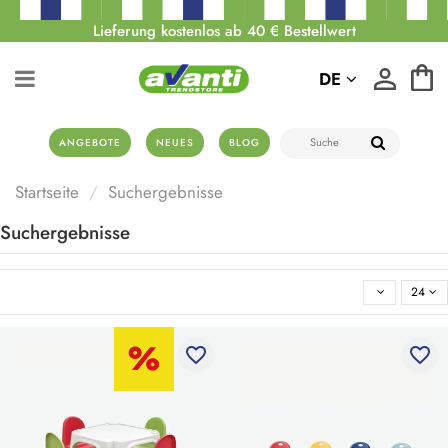
Lieferung kostenlos ab 40 € Bestellwert
DE
ANGEBOTE
NEUES
BLOG
Startseite
Suchergebnisse
Suchergebnisse
24
favorite_border
favorite_border