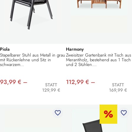
Piola
Harmony
Stapelbarer Stuhl aus Metall in grau
Zweisitzer Gartenbank mit Tisch aus
mit Rückenlehne und Sitz in
Merantiholz, bestehend aus 1 Tisch
schwarzem...
und 2 Stühlen....
93,99 € –
112,99 € –
STATT
STATT
129,99 €
169,99 €
favorite_border
favorite_border