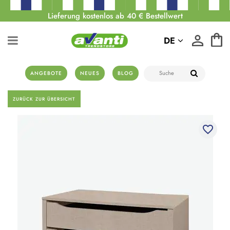
Lieferung kostenlos ab 40 € Bestellwert
DE
ANGEBOTE
NEUES
BLOG
ZURÜCK ZUR ÜBERSICHT
favorite_border