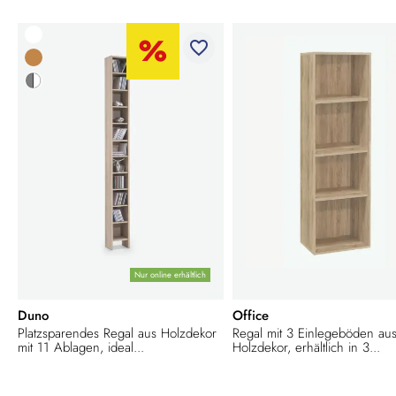
favorite_border
Nur online erhältlich
Duno
Office
Platzsparendes Regal aus Holzdekor
Regal mit 3 Einlegeböden au
mit 11 Ablagen, ideal...
Holzdekor, erhältlich in 3...