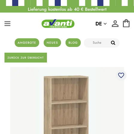
Lieferung kostenlos ab 40 € Bestellwert
DE
ANGEBOTE
NEUES
BLOG
ZURÜCK ZUR ÜBERSICHT
favorite_border