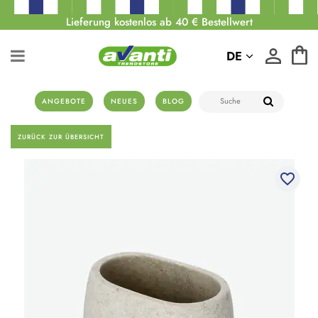
Lieferung kostenlos ab 40 € Bestellwert
DE
ANGEBOTE
NEUES
BLOG
ZURÜCK ZUR ÜBERSICHT
favorite_border