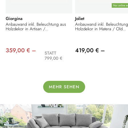
Nur online er
Giorgina
Joliet
Anbauwand inkl. Beleuchtung aus
Anbauwand inkl. Beleuchtung
Holzdekor in Artisan /...
Holzdekor in Matera / Old...
359,00 € –
419,00 € –
STATT
799,00 €
MEHR SEHEN