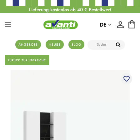
Lieferung kostenlos ab 40 € Bestellwert
DE
ANGEBOTE
NEUES
BLOG
ZURÜCK ZUR ÜBERSICHT
favorite_border