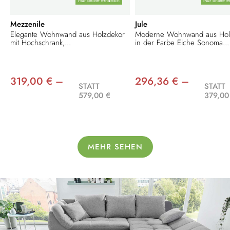
Nur online erhältlich
Nur online er
Mezzenile
Jule
Elegante Wohnwand aus Holzdekor
Moderne Wohnwand aus Hol
mit Hochschrank,...
in der Farbe Eiche Sonoma...
319,00 € –
296,36 € –
STATT
STATT
579,00 €
379,00
MEHR SEHEN