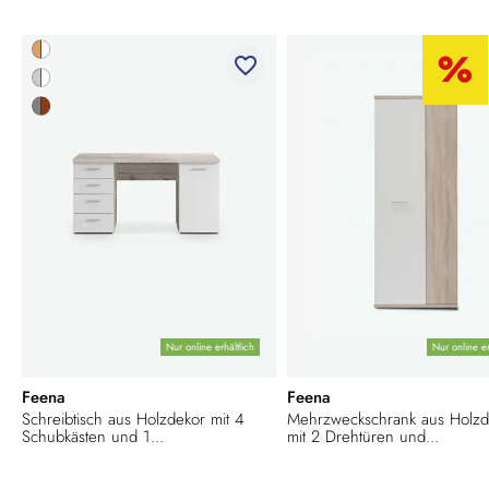
favorite_border
Nur online erhältlich
Nur online er
Feena
Feena
Schreibtisch aus Holzdekor mit 4
Mehrzweckschrank aus Holzd
Schubkästen und 1...
mit 2 Drehtüren und...