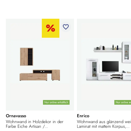
favorite_border
Nur online erhältlich
Nur online er
Ornavasso
Enrico
Wohnwand in Holzdekor in der
Wohnwand aus glänzend we
Farbe Eiche Artisan /...
Laminat mit mattem Korpus,...