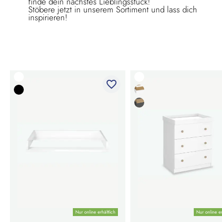
finde dein nächstes Lieblingsstück!
Stöbere jetzt in unserem Sortiment und lass dich
inspirieren!
favorite_border
Nur online erhältlich
Nur online er