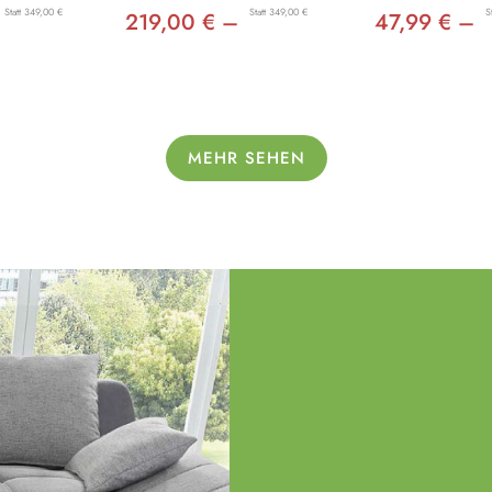
Statt 349,00 €
Statt 349,00 €
S
219,00 € –
47,99 € –
MEHR SEHEN