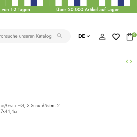
 von 1-2 Tagen
Über 20.000 Artikel auf Lager
DE
0
che/Grau HG, 3 Schubkästen, 2
0,7x44,4cm
glanz Grau