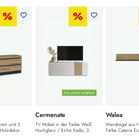
favorite_border
favorite_border
Nur online erhältlich
Cermenate
Walea
üren und 2
TV Möbel in der Farbe Weiß
Wandregal aus H
Holzdekor...
Hochglanz / Eiche Kadiz, 3...
Farbe Catania Eic