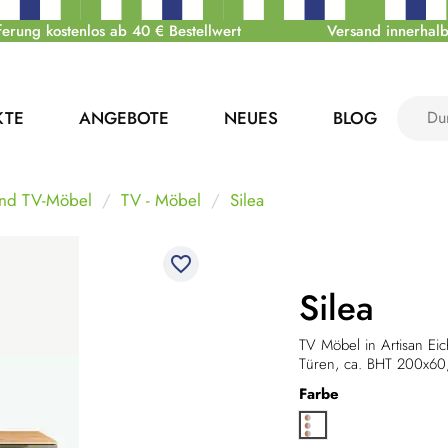
ferung kostenlos ab 40 € Bestellwert
Versand innerhalb
KTE
ANGEBOTE
NEUES
BLOG
nd TV-Möbel
TV - Möbel
Silea
favorite_border
Silea
TV Möbel in Artisan Ei
Türen, ca. BHT 200x6
Farbe
Artisan Eiche / Hoch