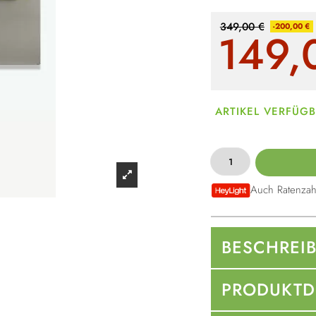
349,00 €
-200,00 €
149,
ARTIKEL VERFÜG
Auch Ratenzah
BESCHREI
PRODUKTD