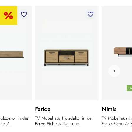
favorite_border
favorite_border
Nu
Farida
Nimis
olzdekor in der
TV Möbel aus Holzdekor in der
TV Möbel aus Ho
he /...
Farbe Eiche Artisan und...
Farbe Eiche Artis