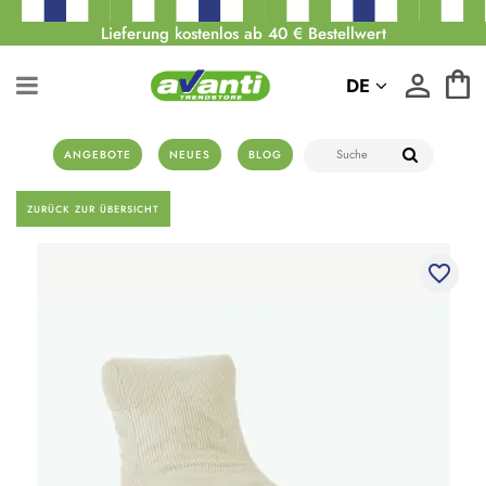
Lieferung kostenlos ab 40 € Bestellwert
DE
ANGEBOTE
NEUES
BLOG
ZURÜCK ZUR ÜBERSICHT
favorite_border