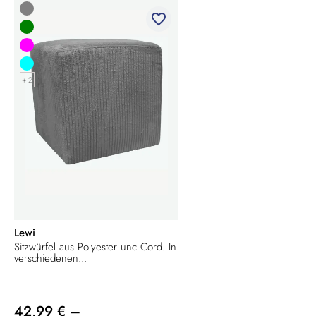
favorite_border
+ 2
Lewi
Sitzwürfel aus Polyester unc Cord. In
verschiedenen...
42,99 € –